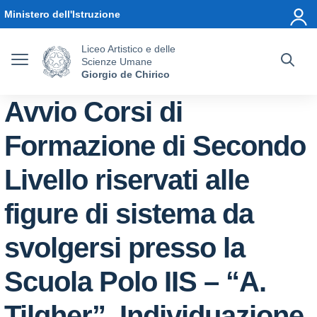
Vai ai contenuti
Vai al menu di navigazione
Vai al footer
Ministero dell'Istruzione
Liceo Artistico e delle
Scienze Umane
Giorgio de Chirico
Avvio Corsi di
Formazione di Secondo
Livello riservati alle
figure di sistema da
svolgersi presso la
Scuola Polo IIS – “A.
Tilgher”. Individuazione