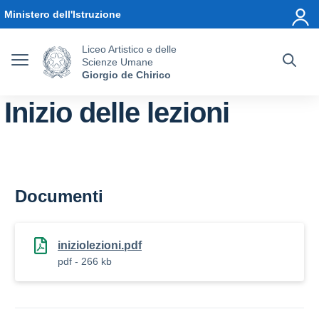
Vai ai contenuti
Vai al menu di navigazione
Vai al footer
Ministero dell'Istruzione
Liceo Artistico e delle
Scienze Umane
Giorgio de Chirico
Inizio delle lezioni
Documenti
iniziolezioni.pdf
pdf - 266 kb