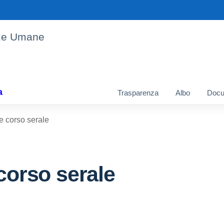
enze Umane
a
Trasparenza
Albo
Docu
e corso serale
 corso serale