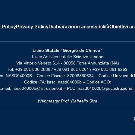
 Policy
Privacy Policy
Dichiarazione accessibilità
Obiettivi ac
Liceo Statale "Giorgio de Chirico"
Liceo Artistico e delle Scienze Umane
Via Vittorio Veneto 514 - 80058 Torre Annunziata (NA)
Tel: +39 081 536 2838 / +39 081 861 6264 / +39 081 861 6269
co: NASD04000B – Codice Fiscale: 82008380634 – Codice Univoco di 
Codice iPA: istsc_nasd04000b – Codice AOO:
Email: nasd04000b@istruzione.it – PEC: nasd04000b@pec.istruzione.i
Webmaster Prof. Raffaello Sica