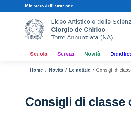
Vai ai contenuti
Vai al menu di navigazione
Vai al footer
Ministero dell'Istruzione
Liceo Artistico e delle Sci
Giorgio de Chirico
Torre Annunziata (NA)
Scuola
Servizi
Novità
Didattic
Home
Novità
Le notizie
Consigli di class
Consigli di classe