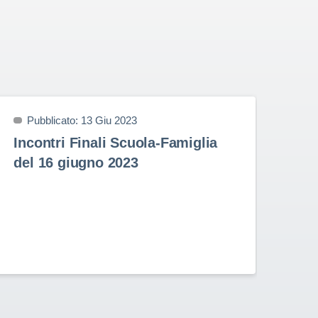
Pubblicato: 13 Giu 2023
P
Incontri Finali Scuola-Famiglia
Pr
del 16 giugno 2023
9 
Prem
nell
Stud
Rota