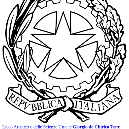
Liceo Artistico e delle Scienze Umane
Giorgio de Chirico
Torre