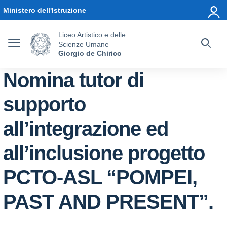
Vai ai contenuti
Vai al menu di navigazione
Vai al footer
Ministero dell'Istruzione
Liceo Artistico e delle
Scienze Umane
Giorgio de Chirico
Nomina tutor di
supporto
all’integrazione ed
all’inclusione progetto
PCTO-ASL “POMPEI,
PAST AND PRESENT”.