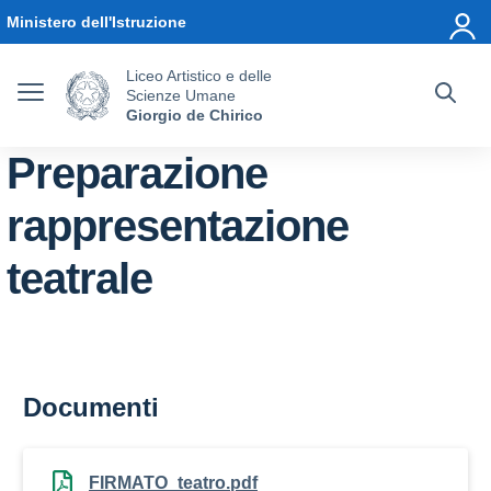
Vai ai contenuti
Vai al menu di navigazione
Vai al footer
Ministero dell'Istruzione
Liceo Artistico e delle
Scienze Umane
Giorgio de Chirico
Preparazione
rappresentazione
teatrale
Documenti
FIRMATO_teatro.pdf