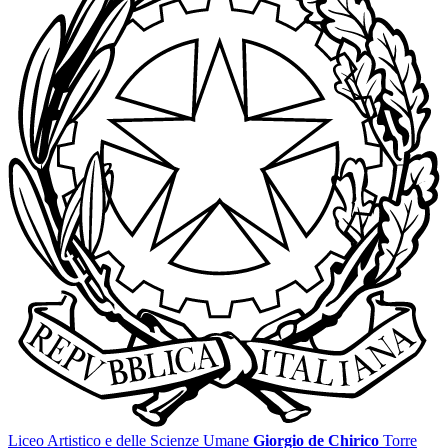
Liceo Artistico e delle Scienze Umane
Giorgio de Chirico
Torre