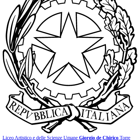
Liceo Artistico e delle Scienze Umane
Giorgio de Chirico
Torre