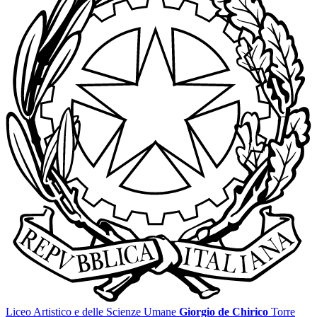
Liceo Artistico e delle Scienze Umane
Giorgio de Chirico
Torre