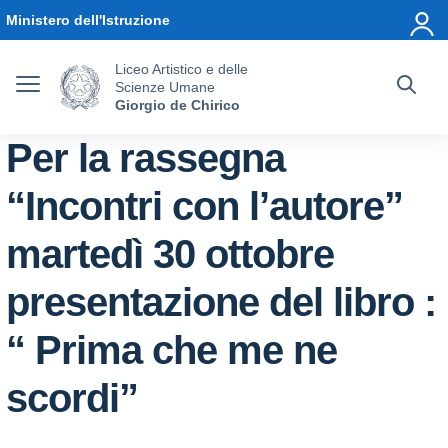
Vai ai contenuti
Vai al menu di navigazione
Vai al footer
Ministero dell'Istruzione
Liceo Artistico e delle
Scienze Umane
Giorgio de Chirico
Per la rassegna
“Incontri con l’autore”
martedì 30 ottobre
presentazione del libro :
“ Prima che me ne
scordi”