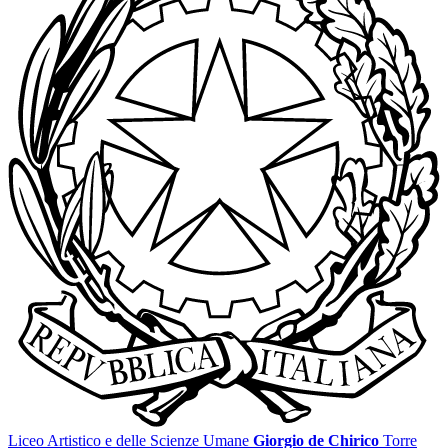
Liceo Artistico e delle Scienze Umane
Giorgio de Chirico
Torre