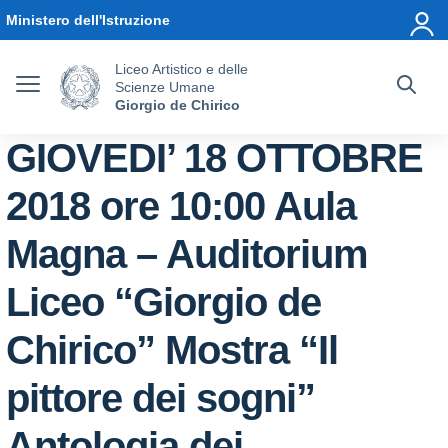
Vai ai contenuti
Vai al menu di navigazione
Vai al footer
Ministero dell'Istruzione
Liceo Artistico e delle
Scienze Umane
Giorgio de Chirico
GIOVEDI’ 18 OTTOBRE
2018 ore 10:00 Aula
Magna – Auditorium
Liceo “Giorgio de
Chirico” Mostra “Il
pittore dei sogni”
Antologia dei