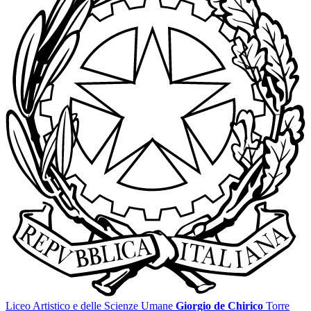
Liceo Artistico e delle Scienze Umane
Giorgio de Chirico
Torre