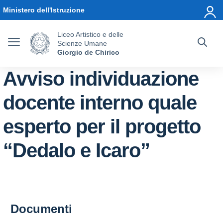
Vai ai contenuti
Vai al menu di navigazione
Vai al footer
Ministero dell'Istruzione
Liceo Artistico e delle
Scienze Umane
Giorgio de Chirico
Avviso individuazione
docente interno quale
esperto per il progetto
“Dedalo e Icaro”
Documenti