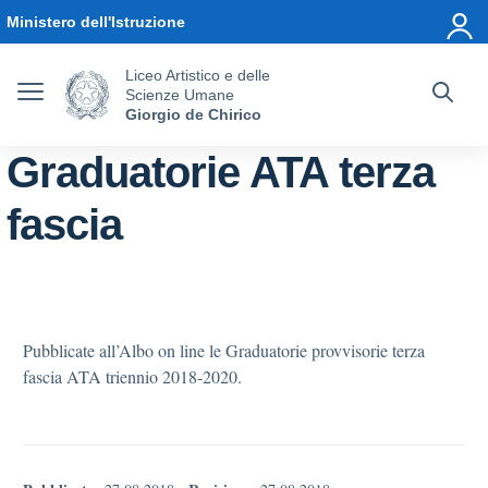
Vai ai contenuti
Vai al menu di navigazione
Vai al footer
Ministero dell'Istruzione
Liceo Artistico e delle
Scienze Umane
Giorgio de Chirico
Graduatorie ATA terza
fascia
Pubblicate all’Albo on line le Graduatorie provvisorie terza
fascia ATA triennio 2018-2020.