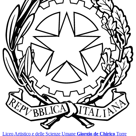
Liceo Artistico e delle Scienze Umane
Giorgio de Chirico
Torre