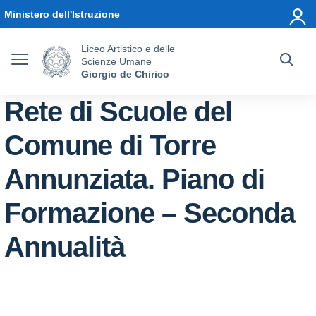
Vai ai contenuti
Vai al menu di navigazione
Vai al footer
Ministero dell'Istruzione
Liceo Artistico e delle
Scienze Umane
Giorgio de Chirico
Rete di Scuole del
Comune di Torre
Annunziata. Piano di
Formazione – Seconda
Annualità