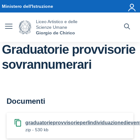
Vai ai contenuti
Vai al menu di navigazione
Vai al footer
Ministero dell'Istruzione
Liceo Artistico e delle
Scienze Umane
Giorgio de Chirico
Graduatorie provvisorie
sovrannumerari
Documenti
graduatorieprovvisorieperlindividuazionedievent
zip - 530 kb