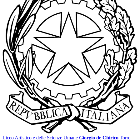
Liceo Artistico e delle Scienze Umane
Giorgio de Chirico
Torre