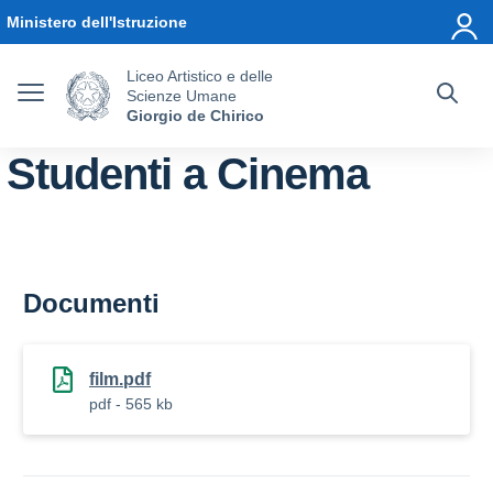
Vai ai contenuti
Vai al menu di navigazione
Vai al footer
Ministero dell'Istruzione
Liceo Artistico e delle
Scienze Umane
Giorgio de Chirico
Studenti a Cinema
Documenti
film.pdf
pdf - 565 kb