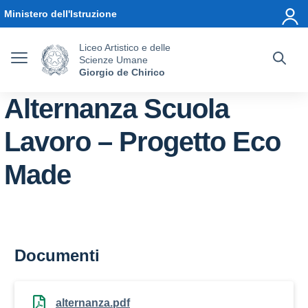
Vai ai contenuti
Vai al menu di navigazione
Vai al footer
Ministero dell'Istruzione
Liceo Artistico e delle
Scienze Umane
Giorgio de Chirico
Alternanza Scuola
Lavoro – Progetto Eco
Made
Documenti
alternanza.pdf