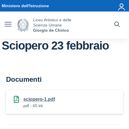
Vai ai contenuti
Vai al menu di navigazione
Vai al footer
Ministero dell'Istruzione
Liceo Artistico e delle
Scienze Umane
Giorgio de Chirico
Sciopero 23 febbraio
Documenti
sciopero-1.pdf
pdf - 65 kb