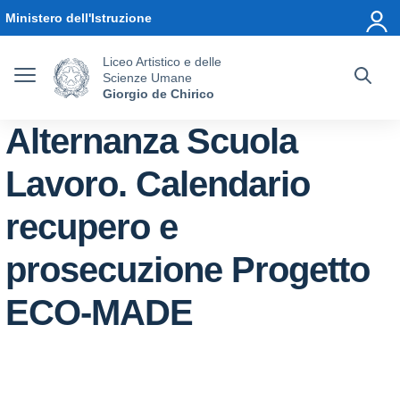
Vai ai contenuti
Vai al menu di navigazione
Vai al footer
Ministero dell'Istruzione
Liceo Artistico e delle
Scienze Umane
Giorgio de Chirico
Alternanza Scuola
Lavoro. Calendario
recupero e
prosecuzione Progetto
ECO-MADE