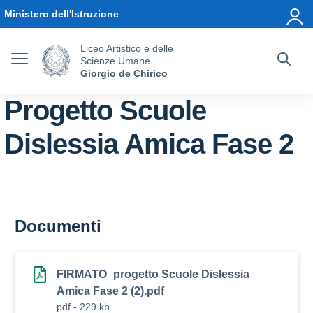
Vai ai contenuti
Vai al menu di navigazione
Vai al footer
Ministero dell'Istruzione
Liceo Artistico e delle
Scienze Umane
Giorgio de Chirico
Progetto Scuole
Dislessia Amica Fase 2
Documenti
FIRMATO_progetto Scuole Dislessia
Amica Fase 2 (2).pdf
pdf - 229 kb