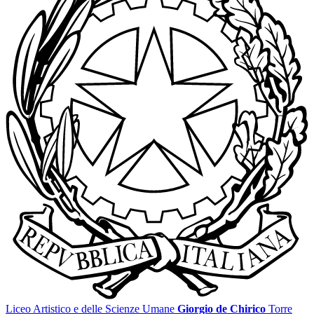
Liceo Artistico e delle Scienze Umane
Giorgio de Chirico
Torre