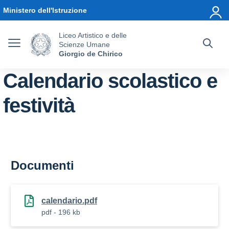
Vai ai contenuti
Vai al menu di navigazione
Vai al footer
Ministero dell'Istruzione
Liceo Artistico e delle
Scienze Umane
Giorgio de Chirico
Calendario scolastico e
festività
Documenti
calendario.pdf
pdf - 196 kb