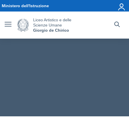
Vai ai contenuti
Vai al menu di navigazione
Vai al footer
Ministero dell'Istruzione
Liceo Artistico e delle
Scienze Umane
Giorgio de Chirico