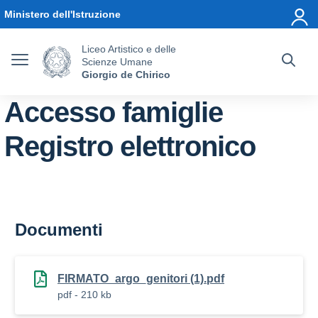
Vai ai contenuti
Vai al menu di navigazione
Vai al footer
Ministero dell'Istruzione
Liceo Artistico e delle
Scienze Umane
Giorgio de Chirico
Accesso famiglie
Registro elettronico
Documenti
FIRMATO_argo_genitori (1).pdf
pdf - 210 kb