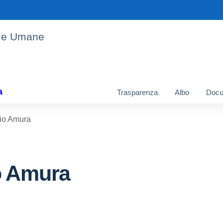
enze Umane
a
Trasparenza
Albo
Docu
rio Amura
o Amura