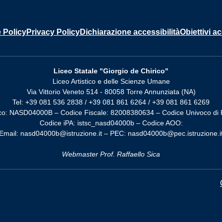
 Policy
Privacy Policy
Dichiarazione accessibilità
Obiettivi ac
Liceo Statale "Giorgio de Chirico"
Liceo Artistico e delle Scienze Umane
Via Vittorio Veneto 514 - 80058 Torre Annunziata (NA)
Tel: +39 081 536 2838 / +39 081 861 6264 / +39 081 861 6269
co: NASD04000B – Codice Fiscale: 82008380634 – Codice Univoco di 
Codice iPA: istsc_nasd04000b – Codice AOO:
Email: nasd04000b@istruzione.it – PEC: nasd04000b@pec.istruzione.i
Webmaster Prof. Raffaello Sica