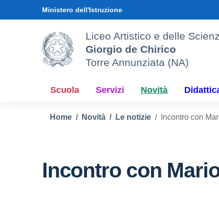
Vai ai contenuti
Vai al menu di navigazione
Vai al footer
Ministero dell'Istruzione
Liceo Artistico e delle Sci
Giorgio de Chirico
Torre Annunziata (NA)
Scuola
Servizi
Novità
Didattic
Home
Novità
Le notizie
Incontro con Ma
Incontro con Mari