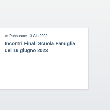
Pubblicato: 13 Giu 2023
P
Incontri Finali Scuola-Famiglia
Pr
del 16 giugno 2023
9 
Prem
nell
Stud
Rota