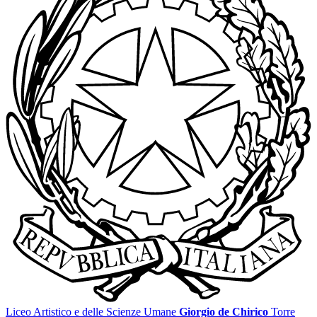
Liceo Artistico e delle Scienze Umane
Giorgio de Chirico
Torre