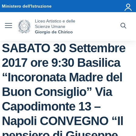
Vai ai contenuti
Vai al menu di navigazione
Vai al footer
Ministero dell'Istruzione
Liceo Artistico e delle
Scienze Umane
Giorgio de Chirico
SABATO 30 Settembre
2017 ore 9:30 Basilica
“Incoronata Madre del
Buon Consiglio” Via
Capodimonte 13 –
Napoli CONVEGNO “Il
pensiero di Giuseppe