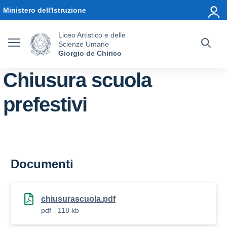
Vai ai contenuti
Vai al menu di navigazione
Vai al footer
Ministero dell'Istruzione
Liceo Artistico e delle
Scienze Umane
Giorgio de Chirico
Chiusura scuola
prefestivi
Documenti
chiusurascuola.pdf
pdf - 118 kb