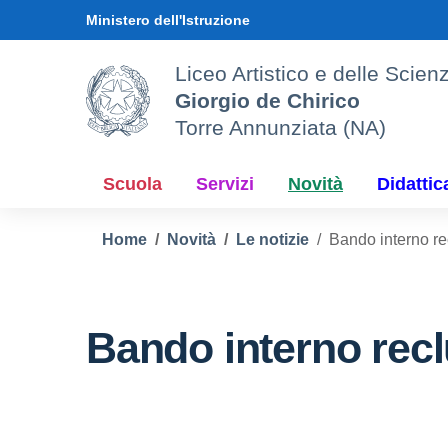
Vai ai contenuti
Vai al menu di navigazione
Vai al footer
Ministero dell'Istruzione
Liceo Artistico e delle Sci
Giorgio de Chirico
Torre Annunziata (NA)
Scuola
Servizi
Novità
Didattic
Home
Novità
Le notizie
Bando interno re
Bando interno recl