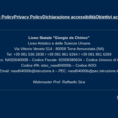
 Policy
Privacy Policy
Dichiarazione accessibilità
Obiettivi ac
Liceo Statale "Giorgio de Chirico"
Liceo Artistico e delle Scienze Umane
Via Vittorio Veneto 514 - 80058 Torre Annunziata (NA)
Tel: +39 081 536 2838 / +39 081 861 6264 / +39 081 861 6269
co: NASD04000B – Codice Fiscale: 82008380634 – Codice Univoco di 
Codice iPA: istsc_nasd04000b – Codice AOO:
Email: nasd04000b@istruzione.it – PEC: nasd04000b@pec.istruzione.i
Webmaster Prof. Raffaello Sica