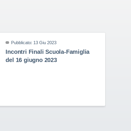
Pubblicato: 13 Giu 2023
P
Incontri Finali Scuola-Famiglia
Pr
del 16 giugno 2023
9 
Prem
nell
Stud
Rota