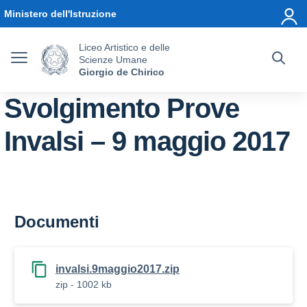
Vai ai contenuti
Vai al menu di navigazione
Vai al footer
Ministero dell'Istruzione
Liceo Artistico e delle
Scienze Umane
Giorgio de Chirico
Svolgimento Prove
Invalsi – 9 maggio 2017
Documenti
invalsi.9maggio2017.zip
zip - 1002 kb