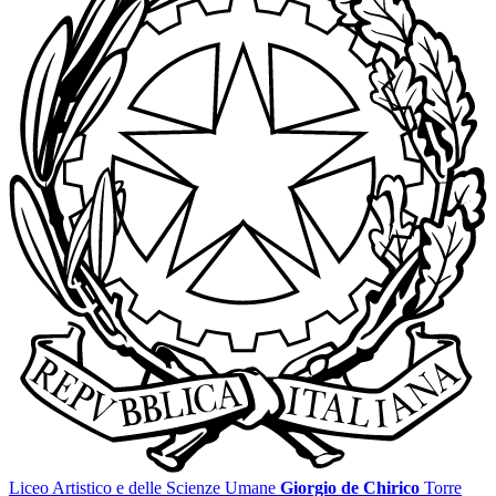
Liceo Artistico e delle Scienze Umane
Giorgio de Chirico
Torre