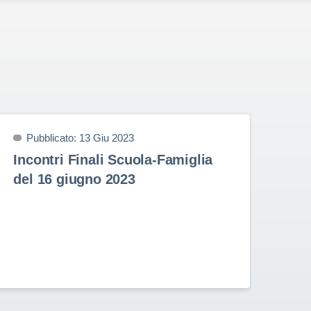
Pubblicato: 13 Giu 2023
P
Incontri Finali Scuola-Famiglia
Pr
del 16 giugno 2023
9 
Prem
nell
Stud
Rota