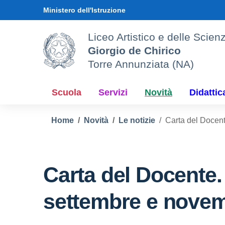
Vai ai contenuti
Vai al menu di navigazione
Vai al footer
Ministero dell'Istruzione
Liceo Artistico e delle Sci
Giorgio de Chirico
Torre Annunziata (NA)
Scuola
Servizi
Novità
Didattic
Home
Novità
Le notizie
Carta del Docent
Carta del Docente.
settembre e nove