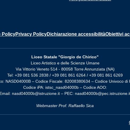
 Policy
Privacy Policy
Dichiarazione accessibilità
Obiettivi ac
Liceo Statale "Giorgio de Chirico"
Liceo Artistico e delle Scienze Umane
Via Vittorio Veneto 514 - 80058 Torre Annunziata (NA)
Tel: +39 081 536 2838 / +39 081 861 6264 / +39 081 861 6269
co: NASD04000B – Codice Fiscale: 82008380634 – Codice Univoco di 
Codice iPA: istsc_nasd04000b – Codice AOO:
Email: nasd04000b@istruzione.it – PEC: nasd04000b@pec.istruzione.i
Webmaster Prof. Raffaello Sica