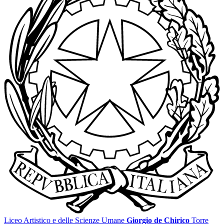
Liceo Artistico e delle Scienze Umane
Giorgio de Chirico
Torre