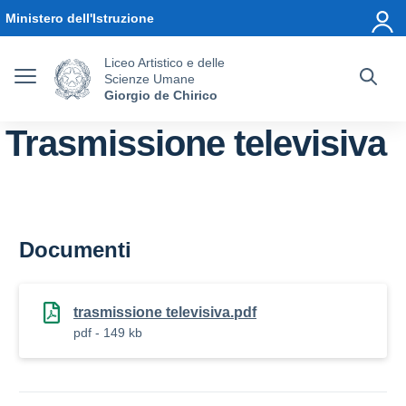
Vai ai contenuti
Vai al menu di navigazione
Vai al footer
Ministero dell'Istruzione
Liceo Artistico e delle
Scienze Umane
Giorgio de Chirico
Trasmissione televisiva
Documenti
trasmissione televisiva.pdf
pdf - 149 kb