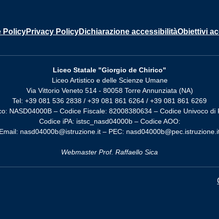
 Policy
Privacy Policy
Dichiarazione accessibilità
Obiettivi ac
Liceo Statale "Giorgio de Chirico"
Liceo Artistico e delle Scienze Umane
Via Vittorio Veneto 514 - 80058 Torre Annunziata (NA)
Tel: +39 081 536 2838 / +39 081 861 6264 / +39 081 861 6269
co: NASD04000B – Codice Fiscale: 82008380634 – Codice Univoco di 
Codice iPA: istsc_nasd04000b – Codice AOO:
Email: nasd04000b@istruzione.it – PEC: nasd04000b@pec.istruzione.i
Webmaster Prof. Raffaello Sica