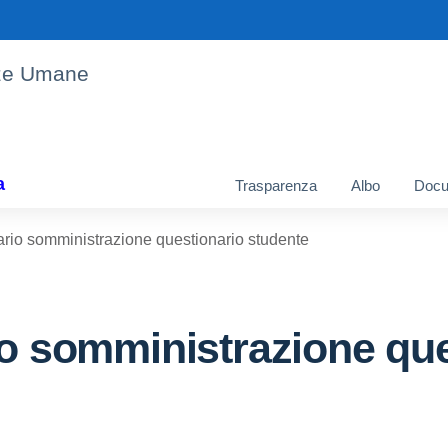
enze Umane
a
Trasparenza
Albo
Docu
ario somministrazione questionario studente
io somministrazione qu