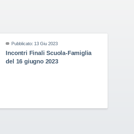
Pubblicato: 13 Giu 2023
P
Incontri Finali Scuola-Famiglia
Pr
del 16 giugno 2023
9 
Prem
nell
Stud
Rota