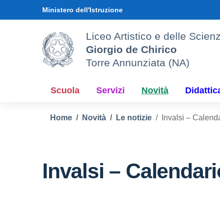
Vai ai contenuti
Vai al menu di navigazione
Vai al footer
Ministero dell'Istruzione
Liceo Artistico e delle Sci
Giorgio de Chirico
Torre Annunziata (NA)
Scuola
Servizi
Novità
Didattic
Home
Novità
Le notizie
Invalsi – Calend
Invalsi – Calendar