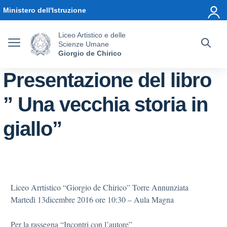
Vai ai contenuti
Vai al menu di navigazione
Vai al footer
Ministero dell'Istruzione
Liceo Artistico e delle
Scienze Umane
Giorgio de Chirico
Presentazione del libro
” Una vecchia storia in
giallo”
Liceo Arrtistico “Giorgio de Chirico” Torre Annunziata
Martedì 13dicembre 2016 ore 10:30 – Aula Magna
Per la rassegna “Incontri con l’autore”