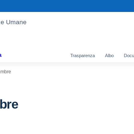
enze Umane
a
Trasparenza
Albo
Docu
embre
bre