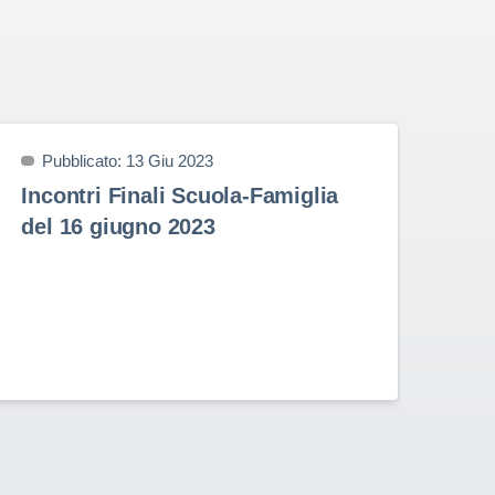
Pubblicato: 13 Giu 2023
P
Incontri Finali Scuola-Famiglia
Pr
del 16 giugno 2023
9 
Prem
nell
Stud
Rota