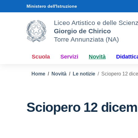
Vai ai contenuti
Vai al menu di navigazione
Vai al footer
Ministero dell'Istruzione
Liceo Artistico e delle Sci
Giorgio de Chirico
Torre Annunziata (NA)
Scuola
Servizi
Novità
Didattic
Home
Novità
Le notizie
Sciopero 12 dic
Sciopero 12 dicem