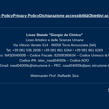
 Policy
Privacy Policy
Dichiarazione accessibilità
Obiettivi ac
Liceo Statale "Giorgio de Chirico"
Liceo Artistico e delle Scienze Umane
Via Vittorio Veneto 514 - 80058 Torre Annunziata (NA)
Tel: +39 081 536 2838 / +39 081 861 6264 / +39 081 861 6269
co: NASD04000B – Codice Fiscale: 82008380634 – Codice Univoco di 
Codice iPA: istsc_nasd04000b – Codice AOO:
Email: nasd04000b@istruzione.it – PEC: nasd04000b@pec.istruzione.i
Webmaster Prof. Raffaello Sica