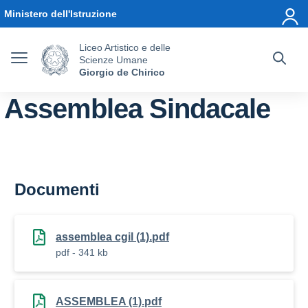
Vai ai contenuti
Vai al menu di navigazione
Vai al footer
Ministero dell'Istruzione
Liceo Artistico e delle
Scienze Umane
Giorgio de Chirico
Assemblea Sindacale
Documenti
assemblea cgil (1).pdf
pdf - 341 kb
ASSEMBLEA (1).pdf