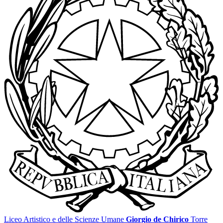
Liceo Artistico e delle Scienze Umane
Giorgio de Chirico
Torre