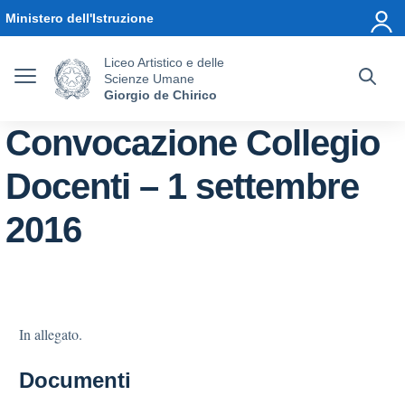
Vai ai contenuti
Vai al menu di navigazione
Vai al footer
Ministero dell'Istruzione
Liceo Artistico e delle
Scienze Umane
Giorgio de Chirico
Convocazione Collegio
Docenti – 1 settembre
2016
In allegato.
Documenti