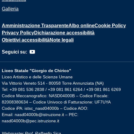
Galleria
Amministrazione Trasparente
Albo online
Cookie Policy
Privacy Policy
Dichiarazione accessibilità
Obiettivi accessibilità
Note legali
Seguici su:
Liceo Statale "Giorgio de Chirico"
Liceo Artistico e delle Scienze Umane
Via Vittorio Veneto 514 - 80058 Torre Annunziata (NA)
Tel: +39 081 536 2838 / +39 081 861 6264 / +39 081 861 6269
Codice Meccanografico: NASD04000B – Codice Fiscale:
82008380634 – Codice Univoco di Fatturazione: UF7UYA
Codice iPA: istsc_nasd04000b – Codice AOO:
Email: nasd04000b@istruzione.it – PEC:
nasd04000b@pec.istruzione.it
Webmaster Prof. Raffaello Sica