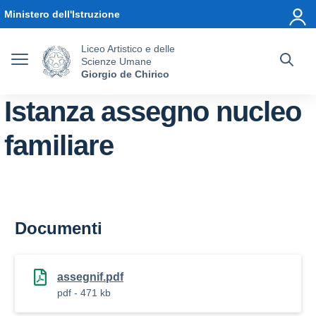
Vai ai contenuti
Vai al menu di navigazione
Vai al footer
Ministero dell'Istruzione
Liceo Artistico e delle
Scienze Umane
Giorgio de Chirico
Istanza assegno nucleo
familiare
Documenti
assegnif.pdf
pdf - 471 kb