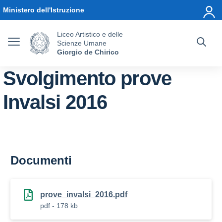
Vai ai contenuti
Vai al menu di navigazione
Vai al footer
Ministero dell'Istruzione
Liceo Artistico e delle
Scienze Umane
Giorgio de Chirico
Svolgimento prove
Invalsi 2016
Documenti
prove_invalsi_2016.pdf
pdf - 178 kb