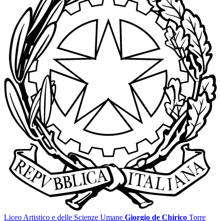
Liceo Artistico e delle Scienze Umane
Giorgio de Chirico
Torre