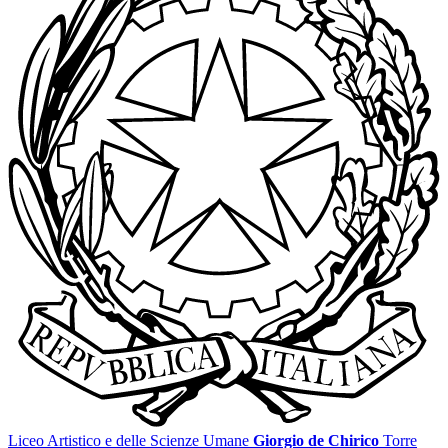
Liceo Artistico e delle Scienze Umane
Giorgio de Chirico
Torre