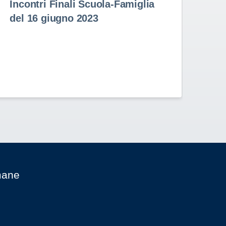
Incontri Finali Scuola-Famiglia
Pr
del 16 giugno 2023
9 
Prem
nell
Stud
Rota
mane