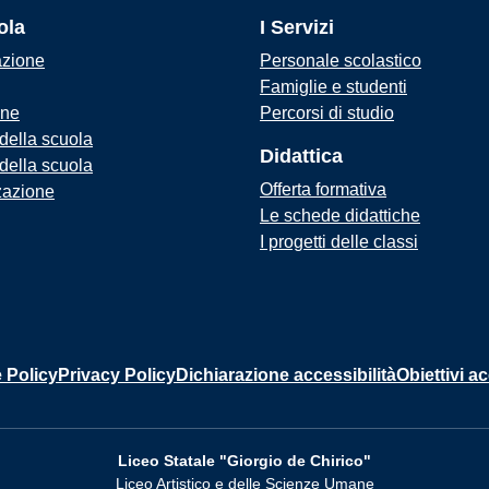
ola
I Servizi
azione
Personale scolastico
Famiglie e studenti
one
Percorsi di studio
 della scuola
Didattica
 della scuola
Offerta formativa
zazione
Le schede didattiche
I progetti delle classi
 Policy
Privacy Policy
Dichiarazione accessibilità
Obiettivi ac
Liceo Statale "Giorgio de Chirico"
Liceo Artistico e delle Scienze Umane