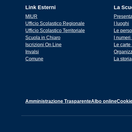
Link Esterni
La Scu
MIUR
Present
Ufficio Scolastico Regionale
I luoghi
Ufficio Scolastico Territoriale
Le pers
Scuola in Chiaro
I numeri
Iscrizioni On Line
Le carte
Invalsi
Organiz
Comune
La storia
Amministrazione Trasparente
Albo online
Cookie