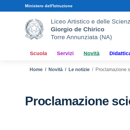
Vai ai contenuti
Vai al menu di navigazione
Vai al footer
Ministero dell'Istruzione
Liceo Artistico e delle Sci
Giorgio de Chirico
Torre Annunziata (NA)
Scuola
Servizi
Novità
Didattic
Home
Novità
Le notizie
Proclamazione s
Proclamazione sci