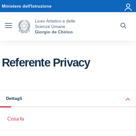
Vai ai contenuti
Vai al menu di navigazione
Vai al footer
Ministero dell'Istruzione
Liceo Artistico e delle
Scienze Umane
Giorgio de Chirico
Referente Privacy
Dettagli
Cosa fa